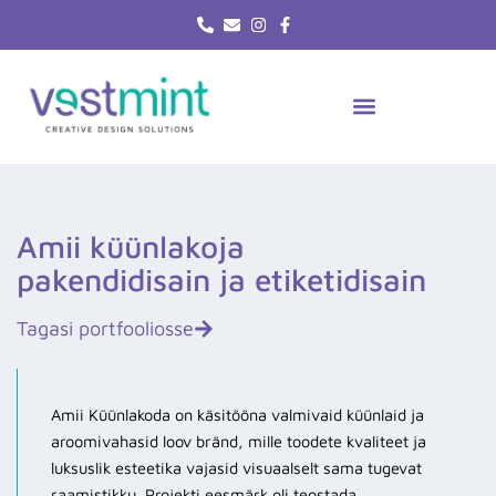
Skip
to
content
Amii küünlakoja
pakendidisain ja etiketidisain
Tagasi portfooliosse
Amii Küünlakoda on käsitööna valmivaid küünlaid ja
aroomivahasid loov bränd, mille toodete kvaliteet ja
luksuslik esteetika vajasid visuaalselt sama tugevat
raamistikku. Projekti eesmärk oli teostada