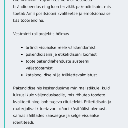
brändiuuendus ning luua terviklik pakendidisain, mis
toetab Amii positsiooni kvaliteetse ja emotsionaalse
käsitööbrändina.
Vestminti roll projektis hõlmas:
brändi visuaalse keele värskendamist
pakendidisaini ja etiketidisaini loomist
toote pakendilahenduste süsteemi
väljatöötamist
kataloogi disaini ja trükiettevalmistust
Pakendidisainis keskendusime minimalistlikule, kuid
luksuslikule väljenduslaadile, mis rõhutab toodete
kvaliteeti ning loob tugeva riiuliefekti. Etiketidisain ja
materjalivalik toetavad brändi käsitöölist olemust,
samas säilitades kaasaegse ja selge visuaalse
identiteedi.